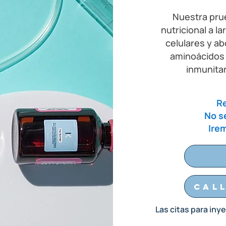
Nuestra pru
nutricional a l
celulares y ab
aminoácidos 
inmunitar
Re
No s
Irem
Call
Las citas para iny