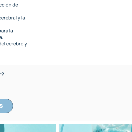
ucción de
erebral y la
ara la
a.
del cerebro y
r?
s