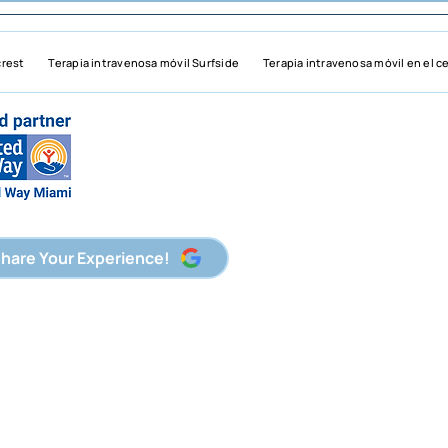
crest
Terapia intravenosa móvil Surfside
Terapia intravenosa móvil en el c
hare Your Experience!