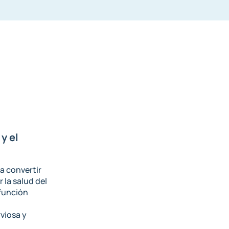
y el
a convertir
 la salud del
función
viosa y