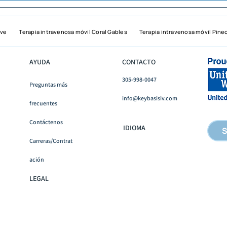
ove
Terapia intravenosa móvil Coral Gables
Terapia intravenosa móvil Pine
AYUDA
CONTACTO
305-998-0047
Preguntas más
info@keybasisiv.com
frecuentes
Contáctenos
IDIOMA
S
Carreras/Contrat
ación
LEGAL