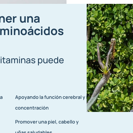
ner una
aminoácidos
vitaminas puede
ía
Apoyando la función cerebral y la
concentración
Promover una piel, cabello y
uñas saludables