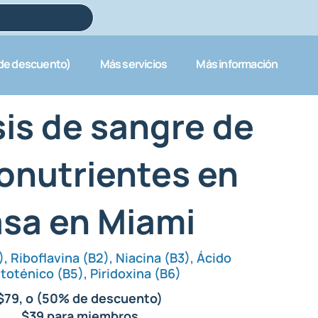
 de descuento)
Más servicios
Más información
sis de sangre de
onutrientes en
sa en Miami
, Riboflavina (B2), Niacina (B3), Ácido
toténico (B5), Piridoxina (B6)
$79, o (50% de descuento)
$39 para
miembros