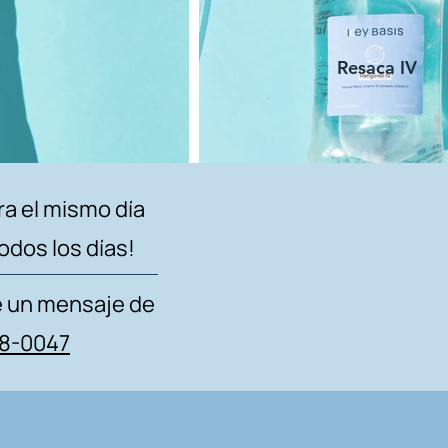
o
Resaca IV
ra el mismo día
odos los días!
e un mensaje de
8-0047