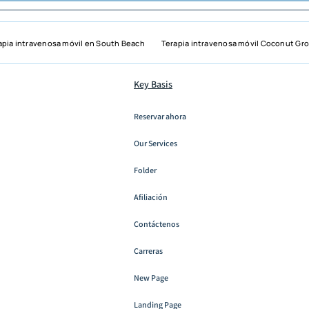
apia intravenosa móvil en South Beach
Terapia intravenosa móvil Coconut Gr
Key Basis
Reservar ahora
Our Services
Folder
Afiliación
Contáctenos
Carreras
New Page
Landing Page