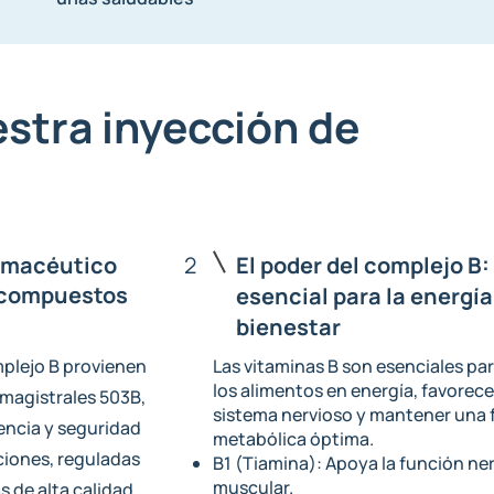
stra inyección de
armacéutico
2
El poder del complejo B:
 compuestos
esencial para la energía 
bienestar
plejo B provienen
Las vitaminas B son esenciales par
los alimentos en energía, favorecer
 magistrales 503B,
sistema nervioso y mantener una 
encia y seguridad
metabólica óptima.
aciones, reguladas
B1 (Tiamina): Apoya la función ner
muscular.
 de alta calidad,