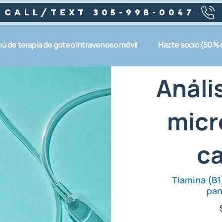
Call/text 305-998-0047
ú de terapia de goteo intravenoso móvil
Hazte socio (50%
Análi
micr
ca
Tiamina (B1)
pan