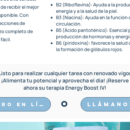
B2 (Riboflavina): Ayuda a la prod
e recibir el mejor
energía y a la salud de la piel.
sponible. Con
B3 (Niacina): Ayuda en la función c
yecciones de
circulación.
B5 (Ácido pantoténico): Esencial p
rzo completo de
producción de hormonas y energí
fácil.
B6 (piridoxina): favorece la salud 
la formación de glóbulos rojos.
Listo para realizar cualquier tarea con renovado vigo
¡Alimenta tu potencial y aprovecha el día! ¡Reserve
ahora su terapia Energy Boost IV!
O
Llámano
Libro en línea