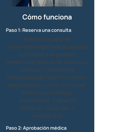
Cómo funciona
Paso 1: Reserva una consulta
Nuestra prueba de
micronutrientes mide su estado
nutricional a largo plazo
mediante el análisis de muestras
celulares y aborda las
deficiencias de micronutrientes,
aminoácidos y otros nutrientes
dentro de las células
inmunitarias. Evalúa 55
vitaminas, minerales y
aminoácidos.
Paso 2: Aprobación médica