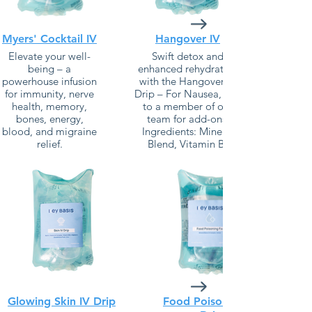
Myers' Cocktail IV
Hangover IV
Elevate your well-
Swift detox and
being – a
enhanced rehydration
powerhouse infusion
with the Hangover IV
for immunity, nerve
Drip – For Nausea, talk
health, memory,
to a member of our
bones, energy,
team for add-ons.
blood, and migraine
Ingredients: Mineral
relief.
Blend, Vitamin B-
Ingredients: Calcium,
Complex, Vitamin C.
Magnesium, Vitamin
B-Complex, Vitamin
Learn More
B12, Vitamin C.
Learn More
Glowing Skin IV Drip
Food Poisoning IV