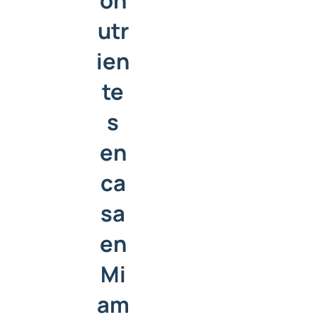
on
utr
ien
te
s
en
ca
sa
en
Mi
am