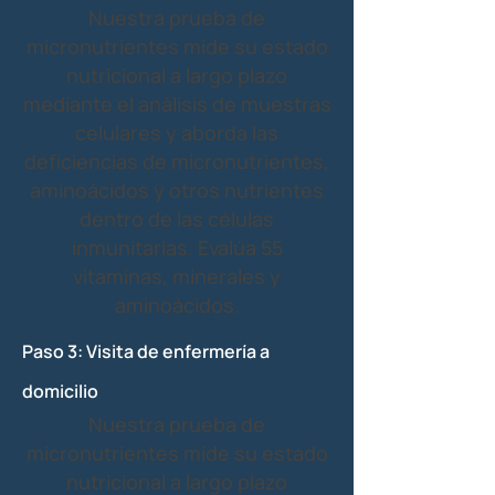
Nuestra prueba de
micronutrientes mide su estado
nutricional a largo plazo
mediante el análisis de muestras
celulares y aborda las
deficiencias de micronutrientes,
aminoácidos y otros nutrientes
dentro de las células
inmunitarias. Evalúa 55
vitaminas, minerales y
aminoácidos.
Paso 3: Visita de enfermería a
domicilio
Nuestra prueba de
micronutrientes mide su estado
nutricional a largo plazo