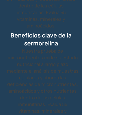
dentro de las células
inmunitarias. Evalúa 55
vitaminas, minerales y
aminoácidos.
Beneficios clave de la
sermorelina
Nuestra prueba de
micronutrientes mide su estado
nutricional a largo plazo
mediante el análisis de muestras
celulares y aborda las
deficiencias de micronutrientes,
aminoácidos y otros nutrientes
dentro de las células
inmunitarias. Evalúa 55
vitaminas, minerales y