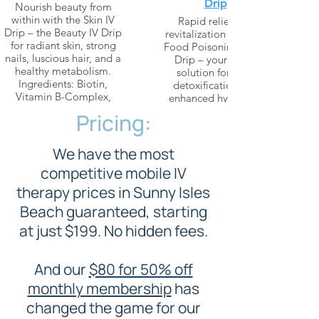
Drip
Nourish beauty from
within with the Skin IV
Rapid relief and
Drip – the Beauty IV Drip
revitalization with the
for radiant skin, strong
Food Poisoning Fix IV
nails, luscious hair, and a
Drip – your go-to
healthy metabolism.
solution for swift
Ingredients: Biotin,
detoxification and
Vitamin B-Complex,
enhanced hydration
Vitamin B12, Vitamin C,
after food poisoning.
Pricing:
Glutathione Push, Zinc
Ingredients: 1000ml
Saline, Mineral and
Electrolyte Blend, B
We have the most
Learn More
Vitamins,
competitive mobile IV
Ondansetron for
Nausea.
therapy prices in Sunny Isles
Beach guaranteed, starting
Learn More
at just $199. No hidden fees.
And our
$80 for 50% off
monthly membership
has
changed the game for our