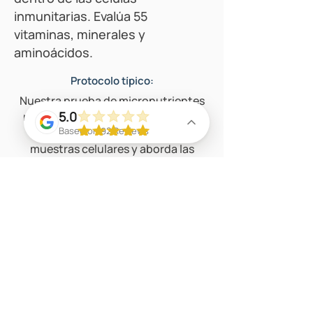
inmunitarias. Evalúa 55
vitaminas, minerales y
aminoácidos.
Protocolo típico:
Nuestra prueba de micronutrientes
5.0
mide su estado nutricional a largo
Based on 92 Reviews
plazo mediante el análisis de
muestras celulares y aborda las
deficiencias de micronutrientes,
aminoácidos y otros nutrientes
dentro de las células inmunitarias.
Evalúa 55 vitaminas, minerales y
aminoácidos.
Vamos a tu domicilio: sin visitas a la clínica ni
salas de espera. Atención peptídica
personalizada según tus necesidades.