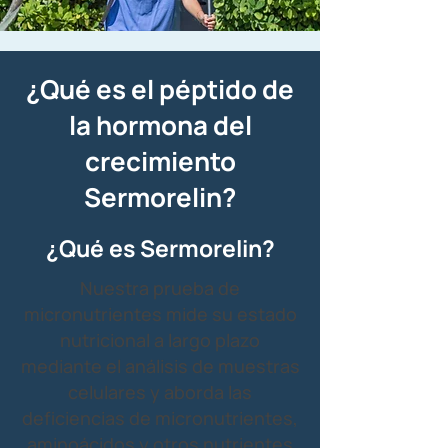
¿Qué es el péptido de
la hormona del
crecimiento
Sermorelin?
¿Qué es Sermorelin?
Nuestra prueba de
micronutrientes mide su estado
nutricional a largo plazo
mediante el análisis de muestras
celulares y aborda las
deficiencias de micronutrientes,
aminoácidos y otros nutrientes