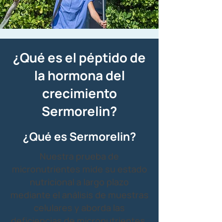
¿Qué es el péptido de
la hormona del
crecimiento
Sermorelin?
¿Qué es Sermorelin?
Nuestra prueba de
micronutrientes mide su estado
nutricional a largo plazo
mediante el análisis de muestras
celulares y aborda las
deficiencias de micronutrientes,