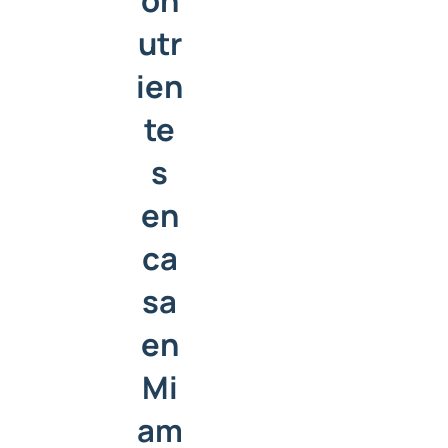
on
utr
ien
te
s
en
ca
sa
en
Mi
am