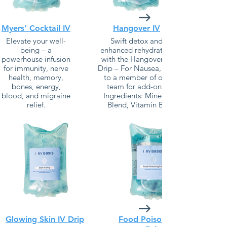
Myers' Cocktail IV
Hangover IV
Elevate your well-
Swift detox and
being – a
enhanced rehydration
powerhouse infusion
with the Hangover IV
for immunity, nerve
Drip – For Nausea, talk
health, memory,
to a member of our
bones, energy,
team for add-ons.
blood, and migraine
Ingredients: Mineral
relief.
Blend, Vitamin B-
Ingredients: Calcium,
Complex, Vitamin C.
Magnesium, Vitamin
B-Complex, Vitamin
Learn More
B12, Vitamin C.
Learn More
Glowing Skin IV Drip
Food Poisoning IV