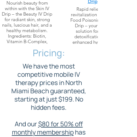
Drip
Nourish beauty from
within with the Skin IV
Rapid relief and
Drip – the Beauty IV Drip
revitalization with the
for radiant skin, strong
Food Poisoning Fix IV
nails, luscious hair, and a
Drip – your go-to
healthy metabolism.
solution for swift
Ingredients: Biotin,
detoxification and
Vitamin B-Complex,
enhanced hydration
Vitamin B12, Vitamin C,
after food poisoning.
Pricing:
Glutathione Push, Zinc
Ingredients: 1000ml
Saline, Mineral and
Electrolyte Blend, B
We have the most
Learn More
Vitamins,
competitive mobile IV
Ondansetron for
Nausea.
therapy prices in North
Miami Beach guaranteed,
Learn More
starting at just $199. No
hidden fees.
And our
$80 for 50% off
monthly membership
has