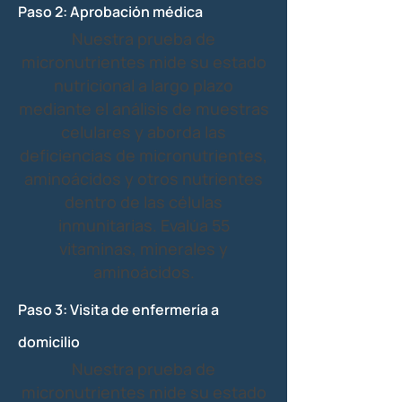
Paso 2: Aprobación médica
Nuestra prueba de
micronutrientes mide su estado
nutricional a largo plazo
mediante el análisis de muestras
celulares y aborda las
deficiencias de micronutrientes,
aminoácidos y otros nutrientes
dentro de las células
inmunitarias. Evalúa 55
vitaminas, minerales y
aminoácidos.
Paso 3: Visita de enfermería a
domicilio
Nuestra prueba de
micronutrientes mide su estado