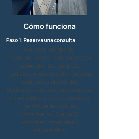
Cómo funciona
Paso 1: Reserva una consulta
Nuestra prueba de
micronutrientes mide su estado
nutricional a largo plazo
mediante el análisis de muestras
celulares y aborda las
deficiencias de micronutrientes,
aminoácidos y otros nutrientes
dentro de las células
inmunitarias. Evalúa 55
vitaminas, minerales y
aminoácidos.