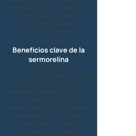
aminoácidos y otros nutrientes
dentro de las células
inmunitarias. Evalúa 55
vitaminas, minerales y
aminoácidos.
Beneficios clave de la
sermorelina
Nuestra prueba de
micronutrientes mide su estado
nutricional a largo plazo
mediante el análisis de muestras
celulares y aborda las
deficiencias de micronutrientes,
aminoácidos y otros nutrientes
dentro de las células
inmunitarias. Evalúa 55